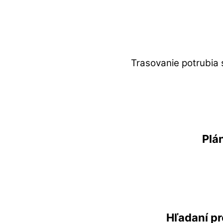
Trasovanie potrubia s
Plá
Hľadaní p