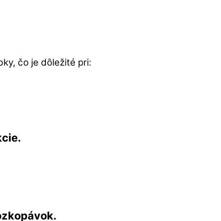
y, čo je dôležité pri:
cie.
ozkopávok.