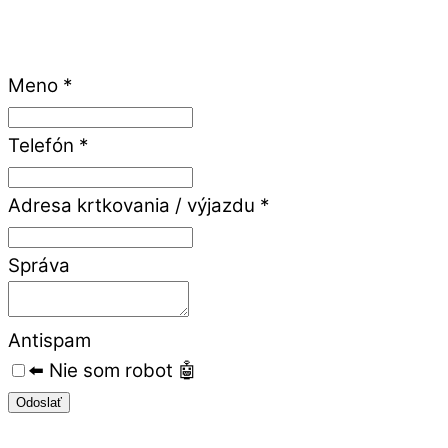
Meno
*
Telefón
*
Adresa krtkovania / výjazdu
*
Správa
Antispam
⬅️ Nie som robot 🤖
Odoslať