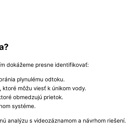
a?
m dokážeme presne identifikovať:
bránia plynulému odtoku.
 ktoré môžu viesť k únikom vody.
ktoré obmedzujú prietok.
čnom systéme.
nú analýzu s videozáznamom a návrhom riešení.