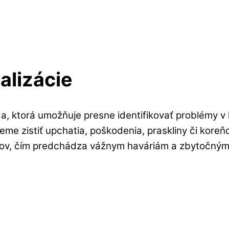
alizácie
da, ktorá umožňuje presne identifikovať problémy 
 zistiť upchatia, poškodenia, praskliny či koreňov
lémov, čím predchádza vážnym haváriám a zbytočný