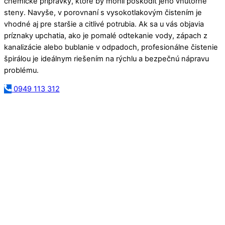
chemické prípravky, ktoré by mohli poškodiť jeho vnútorné
steny. Navyše, v porovnaní s vysokotlakovým čistením je
vhodné aj pre staršie a citlivé potrubia. Ak sa u vás objavia
príznaky upchatia, ako je pomalé odtekanie vody, zápach z
kanalizácie alebo bublanie v odpadoch, profesionálne čistenie
špirálou je ideálnym riešením na rýchlu a bezpečnú nápravu
problému.
0949 113 312