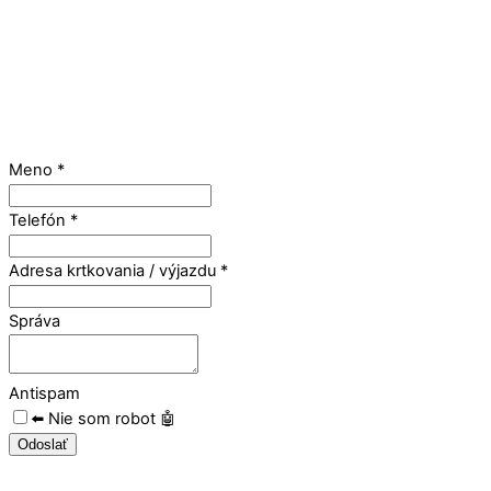
Meno
*
Telefón
*
Adresa krtkovania / výjazdu
*
Správa
Antispam
⬅️ Nie som robot 🤖
Odoslať