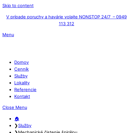
Skip to content
V prípade poruchy a havárie volajte NONSTOP 24/7 – 0949
113 312
Menu
Domov
Cenník
Služby
Lokality
Referencie
Kontakt
Close Menu
🏠︎
❯
Služby
❯
Mechanické čistenie špirálou