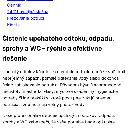
Cenník
24/7 havarijná služba
Frézovanie potrubí
Kineta
Čistenie upchatého odtoku, odpadu,
sprchy a WC – rýchle a efektívne
riešenie
Upchatý odtok v kúpeľni, kuchyni alebo toalete môže spôsobiť
nepríjemný zápach, pomalé odtekanie vody alebo dokonca
úplné zablokovanie potrubia. Dôvodom bývajú nahromadené
nečistoty, mastnota, vlasy, mydlové usadeniny, hygienické
potreby či iné prekážky, ktoré postupne zužujú priemer
potrubia a znemožňujú voľný prietok vody.
Naše profesionálne čistenie upchatých odtokov, odpadu,
sprchy a WC zabezpečí, že vaše potrubie bude opäť plne