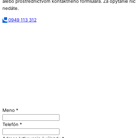
alebo prostredníctvom kontaktného formlulára. Za opýtanie nič
nedáte.
0949 113 312
Meno
*
Telefón
*