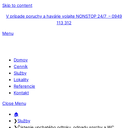
Skip to content
V prípade poruchy a havárie volajte NONSTOP 24/7 – 0949
113 312
Menu
Domov
Cenník
Služby
Lokality
Referencie
Kontakt
Close Menu
🏠︎
❯
Služby
❯
Čistenie upchatého odtoku, odpadu sprchy a WC