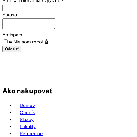
Adresa krtkovania / výjazdu
*
Správa
Antispam
⬅️ Nie som robot 🤖
Odoslať
Ako nakupovať
Domov
Cenník
Služby
Lokality
Referencie