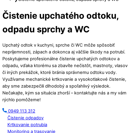
Čistenie upchatého odtoku,
odpadu sprchy a WC
Upchatý odtok v kuchyni, sprche či WC môže spôsobiť
nepríjemnosti, zápach a dokonca aj väčšie škody na potrubí.
Poskytujeme profesionálne čistenie upchatých odtokov a
odpadu, vďaka ktorému sa zbavíte nečistôt, mastnoty, vlasov
či iných prekážok, ktoré bránia správnemu odtoku vody.
Využívame mechanické krtkovanie a vysokotlakové čistenie,
aby sme zabezpečili dlhodobý a spoľahlivý výsledok.
Nečakajte, kým sa situácia zhorší – kontaktujte nás a my vám
rýchlo pomôžeme!
0949 113 312
Čistenie odpadov
Krtkovanie potrubia
Monitoring a trasovanie