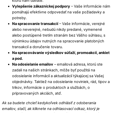
ktorú nám dávate.
Vylepšenie zákazníckej podpory
– Vaše informácie nám
pomáhajú efektívne odpovedať na vaše požiadavky a
potreby.
Na spracovanie transakcií
– Vaše informácie, verejné
alebo neverejné, nebudú nikdy predané, vymenené
alebo postúpené tretím stranám bez Vášho súhlasu, s
výnimkou údajov nutných na spracovanie platobných
transakcií a doručenie tovaru.
Na spracovávanie výsledkov súťaží, promoakcií, ankiet
a pod.
Na odosielanie emailov
– emailová adresa, ktorú ste
zadali na našich stránkach, môže byť použitá na
odosielanie informácií a aktualizácií týkajúcej sa Vašej
objednávky. Taktiež na odosielanie noviniek, rád, tipov a
trikov, informácie o produktoch a službách, o
pripravovaných akciách, atď.
Ak sa budete chcieť kedykoľvek odhlásiť z odoberania
emailov, stačí, ak kliknete na odhlasovací odkaz, ktorý je