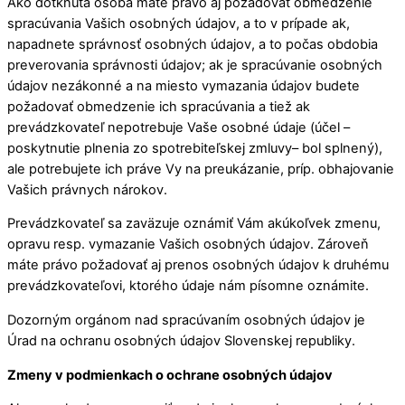
Ako dotknutá osoba máte právo aj požadovať obmedzenie
spracúvania Vašich osobných údajov, a to v prípade ak,
napadnete správnosť osobných údajov, a to počas obdobia
preverovania správnosti údajov; ak je spracúvanie osobných
údajov nezákonné a na miesto vymazania údajov budete
požadovať obmedzenie ich spracúvania a tiež ak
prevádzkovateľ nepotrebuje Vaše osobné údaje (účel –
poskytnutie plnenia zo spotrebiteľskej zmluvy– bol splnený),
ale potrebujete ich práve Vy na preukázanie, príp. obhajovanie
Vašich právnych nárokov.
Prevádzkovateľ sa zaväzuje oznámiť Vám akúkoľvek zmenu,
opravu resp. vymazanie Vašich osobných údajov. Zároveň
máte právo požadovať aj prenos osobných údajov k druhému
prevádzkovateľovi, ktorého údaje nám písomne oznámite.
Dozorným orgánom nad spracúvaním osobných údajov je
Úrad na ochranu osobných údajov Slovenskej republiky.
Zmeny v podmienkach o ochrane osobných údajov