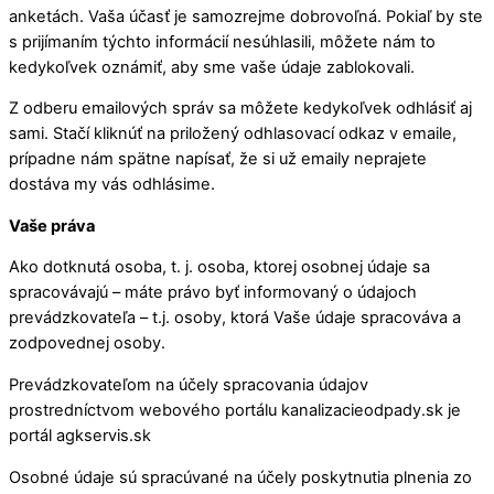
anketách. Vaša účasť je samozrejme dobrovoľná. Pokiaľ by ste
s prijímaním týchto informácií nesúhlasili, môžete nám to
kedykoľvek oznámiť, aby sme vaše údaje zablokovali.
Z odberu emailových správ sa môžete kedykoľvek odhlásiť aj
sami. Stačí kliknúť na priložený odhlasovací odkaz v emaile,
prípadne nám spätne napísať, že si už emaily neprajete
dostáva my vás odhlásime.
Vaše práva
Ako dotknutá osoba, t. j. osoba, ktorej osobnej údaje sa
spracovávajú – máte právo byť informovaný o údajoch
prevádzkovateľa – t.j. osoby, ktorá Vaše údaje spracováva a
zodpovednej osoby.
Prevádzkovateľom na účely spracovania údajov
prostredníctvom webového portálu kanalizacieodpady.sk je
portál agkservis.sk
Osobné údaje sú spracúvané na účely poskytnutia plnenia zo