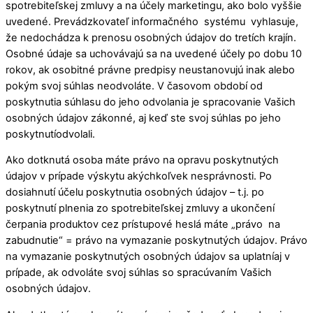
spotrebiteľskej zmluvy a na účely marketingu, ako bolo vyššie
uvedené. Prevádzkovateľ informačného systému vyhlasuje,
že nedochádza k prenosu osobných údajov do tretích krajín.
Osobné údaje sa uchovávajú sa na uvedené účely po dobu 10
rokov, ak osobitné právne predpisy neustanovujú inak alebo
pokým svoj súhlas neodvoláte. V časovom období od
poskytnutia súhlasu do jeho odvolania je spracovanie Vašich
osobných údajov zákonné, aj keď ste svoj súhlas po jeho
poskytnutíodvolali.
Ako dotknutá osoba máte právo na opravu poskytnutých
údajov v prípade výskytu akýchkoľvek nesprávnosti. Po
dosiahnutí účelu poskytnutia osobných údajov – t.j. po
poskytnutí plnenia zo spotrebiteľskej zmluvy a ukončení
čerpania produktov cez prístupové heslá máte „právo na
zabudnutie“ = právo na vymazanie poskytnutých údajov. Právo
na vymazanie poskytnutých osobných údajov sa uplatníaj v
prípade, ak odvoláte svoj súhlas so spracúvaním Vašich
osobných údajov.